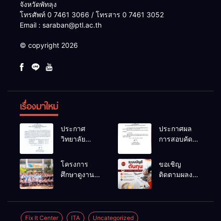
จังหวัดพัทลุง
โทรศัพท์ 0 7461 3066 / โทรสาร 0 7461 3052
Email : saraban@ptl.ac.th
© copyright 2026
เรื่องมาใหม่
ประกาศ
ประกาศผล
วิทยาลัย
การสอบคัด
เทคนิคพัทลุง
เลือกเป็น
เรื่อง ประกาศ
ลูกจ้าง
โครงการ
ขอเชิญ
ผลการ
ชั่วคราว
ศึกษาดูงาน
ติดตามผลงาน
พิจารณาแผน
ตำแหน่ง
สถานประกอบ
วิจัยที่น่าสนใจ
ธุรกิจ ภายใต้
พนักงานขับ
การของ
ของครูผู้สอน
โครงการ
รถยนต์
นักเรียนระดับ
แผนกวิชาการ
พัฒนา
ปวช.๑ แผนก
บัญชี
Fix It Center
ITA
Uncategorized