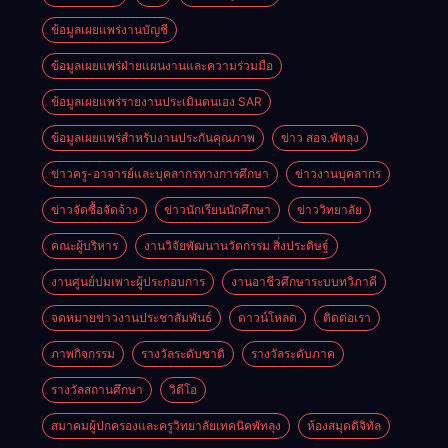
ศักยภาพผู้
วิชา
เรียน
ข้อมูลเผยแพร่งานบัญชี
เทคโนโลยี
อาชีวศึกษาใน
ธุรกิจดิจิทัล
การเป็นผู้
ข้อมูลเผยแพร่ฝ่ายแผนงานและความร่วมมือ
ประกอบการ
ข้อมูลเผยแพร่รายงานประเมินตนเอง SAR
ประจำปีการ
ศึกษา 2569
ข้อมูลเผยแพร่สำหรับงานประกันคุณภาพ
ข่าว สอจ.พัทลุง
ข่าวครู-อาจารย์และบุคลากรทางการศึกษา
ข่าวงานบุคลากร
ข่าวจัดซื้อจัดจ้าง
ข่าวนักเรียนนักศึกษา
ข่าววิทยาลัย
คณะผู้บริหาร
งานวิจัยพัฒนานวัตกรรม สิ่งประดิษฐ์
งานศูนย์บ่มเพาะผู้ประกอบการ
งานอาชีวศึกษาระบบทวิภาคี
จดหมายข่าวงานประชาสัมพันธ์
ดาวน์โหลด
ติดต่อเรา
ภาพกิจกรรม
รางวัลระดับชาติ
รางวัลระดับภาค
รางวัลสถานศึกษา
วิดีโอ
สมาคมผู้ปกครองและครูวิทยาลัยเทคนิคพัทลุง
ห้องสมุดดิจิทัล