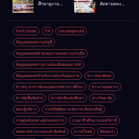
ผลการ
ชั่วคราว
ศึกษาดูงาน
ติดตามผลงาน
พิจารณาแผน
ตำแหน่ง
สถานประกอบ
วิจัยที่น่าสนใจ
ธุรกิจ ภายใต้
พนักงานขับ
การของ
ของครูผู้สอน
โครงการ
รถยนต์
นักเรียนระดับ
แผนกวิชาการ
พัฒนา
ปวช.๑ แผนก
บัญชี
Fix It Center
ITA
Uncategorized
ศักยภาพผู้
วิชา
เรียน
ข้อมูลเผยแพร่งานบัญชี
เทคโนโลยี
อาชีวศึกษาใน
ธุรกิจดิจิทัล
การเป็นผู้
ข้อมูลเผยแพร่ฝ่ายแผนงานและความร่วมมือ
ประกอบการ
ข้อมูลเผยแพร่รายงานประเมินตนเอง SAR
ประจำปีการ
ศึกษา 2569
ข้อมูลเผยแพร่สำหรับงานประกันคุณภาพ
ข่าว สอจ.พัทลุง
ข่าวครู-อาจารย์และบุคลากรทางการศึกษา
ข่าวงานบุคลากร
ข่าวจัดซื้อจัดจ้าง
ข่าวนักเรียนนักศึกษา
ข่าววิทยาลัย
คณะผู้บริหาร
งานวิจัยพัฒนานวัตกรรม สิ่งประดิษฐ์
งานศูนย์บ่มเพาะผู้ประกอบการ
งานอาชีวศึกษาระบบทวิภาคี
จดหมายข่าวงานประชาสัมพันธ์
ดาวน์โหลด
ติดต่อเรา