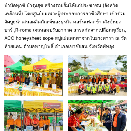
บำบัดทุกข์ บำรุงสุข สร้างรอยยิ้มให้แก่ประชาชน (จังหวัด
เคลื่อนที่) โดยศูนย์บ่มเพาะผู้ประกอบการอาชีวศึกษา เข้าร่วม
จัดบูธนำเสนอผลิตภัณฑ์ของธุรกิจ คอร์นเฟลกข้าวสังข์หยด
บาร์ ,R-roma เจลหอมปรับอากาศ สารสกัดจากเปลือกทุเรียน,
ACC honeysheet sope สบู่แผ่นพกพาจากใบยางพารา ณ วัด
ห้วยแตน ตำบลหาญโพธิ์ อำเภอเขาชัยสน จังหวัดพัทลุง