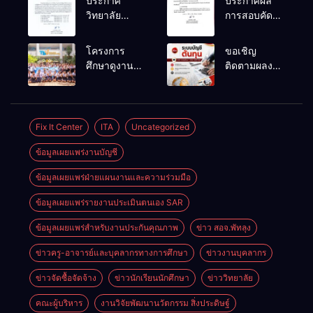
ประกาศ
ประกาศผล
วิทยาลัย
การสอบคัด
เทคนิคพัทลุง
เลือกเป็น
เรื่อง ประกาศ
ลูกจ้าง
โครงการ
ขอเชิญ
ผลการ
ชั่วคราว
ศึกษาดูงาน
ติดตามผลงาน
พิจารณาแผน
ตำแหน่ง
สถานประกอบ
วิจัยที่น่าสนใจ
ธุรกิจ ภายใต้
พนักงานขับ
การของ
ของครูผู้สอน
โครงการ
รถยนต์
นักเรียนระดับ
แผนกวิชาการ
พัฒนา
ปวช.๑ แผนก
บัญชี
Fix It Center
ITA
Uncategorized
ศักยภาพผู้
วิชา
เรียน
ข้อมูลเผยแพร่งานบัญชี
เทคโนโลยี
อาชีวศึกษาใน
ธุรกิจดิจิทัล
การเป็นผู้
ข้อมูลเผยแพร่ฝ่ายแผนงานและความร่วมมือ
ประกอบการ
ข้อมูลเผยแพร่รายงานประเมินตนเอง SAR
ประจำปีการ
ศึกษา 2569
ข้อมูลเผยแพร่สำหรับงานประกันคุณภาพ
ข่าว สอจ.พัทลุง
ข่าวครู-อาจารย์และบุคลากรทางการศึกษา
ข่าวงานบุคลากร
ข่าวจัดซื้อจัดจ้าง
ข่าวนักเรียนนักศึกษา
ข่าววิทยาลัย
คณะผู้บริหาร
งานวิจัยพัฒนานวัตกรรม สิ่งประดิษฐ์