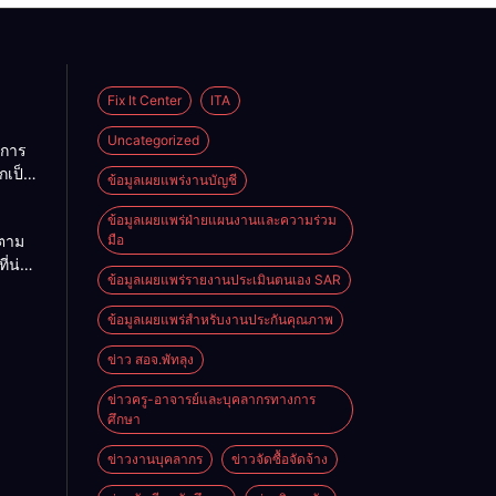
Fix It Center
ITA
Uncategorized
การ
กเป็น
ข้อมูลเผยแพร่งานบัญชี
คราว
ข้อมูลเผยแพร่ฝ่ายแผนงานและความร่วม
ตาม
มือ
บ
ี่น่า
ข้อมูลเผยแพร่รายงานประเมินตนเอง SAR
ผู้
ข้อมูลเผยแพร่สำหรับงานประกันคุณภาพ
ญชี
ข่าว สอจ.พัทลุง
ข่าวครู-อาจารย์และบุคลากรทางการ
ศึกษา
ข่าวงานบุคลากร
ข่าวจัดซื้อจัดจ้าง