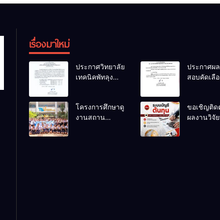
เรื่องมาใหม่
ประกาศวิทยาลัย
ประกาศผล
เทคนิคพัทลุง
สอบคัดเลือ
เรื่อง ประกาศผล
ลูกจ้างชั่ว
การพิจารณา
ตำแหน่ง
โครงการศึกษาดู
ขอเชิญติด
แผนธุรกิจ ภาย
พนักงานขั
งานสถาน
ผลงานวิจัยท
ใต้โครงการ
รถยนต์
ประกอบการของ
สนใจของครู
พัฒนาศักยภาพผู้
นักเรียนระดับ
สอนแผนก
เรียนอาชีวศึกษา
ปวช.๑ แผนก
วิชาการบั
ในการเป็นผู้
วิชาเทคโนโลยี
ประกอบการ
ธุรกิจดิจิทัล
ประจำปีการ
ศึกษา 2569