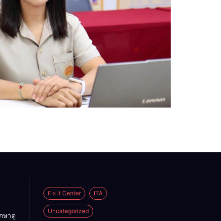
Fix It Center
ITA
Uncategorized
กษาดู