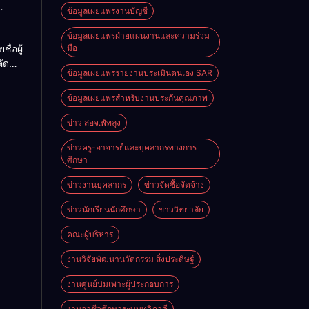
ข้อมูลเผยแพร่งานบัญชี
รของ
ดับ
ข้อมูลเผยแพร่ฝ่ายแผนงานและความร่วม
ื่อผู้
มือ
นก
คัด
โลยี
ข้อมูลเผยแพร่รายงานประเมินตนเอง SAR
กจ้าง
ล
ข้อมูลเผยแพร่สำหรับงานประกันคุณภาพ
บ
ข่าว สอจ.พัทลุง
ข่าวครู-อาจารย์และบุคลากรทางการ
ศึกษา
ข่าวงานบุคลากร
ข่าวจัดซื้อจัดจ้าง
ข่าวนักเรียนนักศึกษา
ข่าววิทยาลัย
คณะผู้บริหาร
งานวิจัยพัฒนานวัตกรรม สิ่งประดิษฐ์
งานศูนย์บ่มเพาะผู้ประกอบการ
งานอาชีวศึกษาระบบทวิภาคี