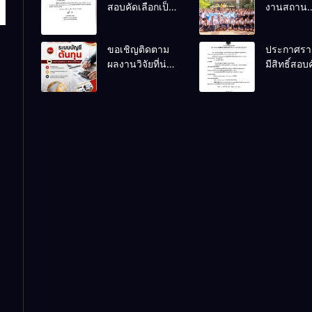
สอบคัดเลือกเป็น
งานสถาน
ลูกจ้างชั่วคราว
ประกอบกา
ตำแหน่ง
นักเรียนระ
ขอเชิญติดตาม
ประกาศรายช
พนักงานขับ
ปวช.๑ แผ
ผลงานวิจัยที่น่า
มีสิทธิ์สอบ
รถยนต์
วิชาเทคโน
สนใจของครูผู้
เลือกเป็นลู
ธุรกิจดิจิทั
สอนแผนก
ชั่วคราว
วิชาการบัญชี
ตำแหน่ง
พนักงานขั
รถยนต์