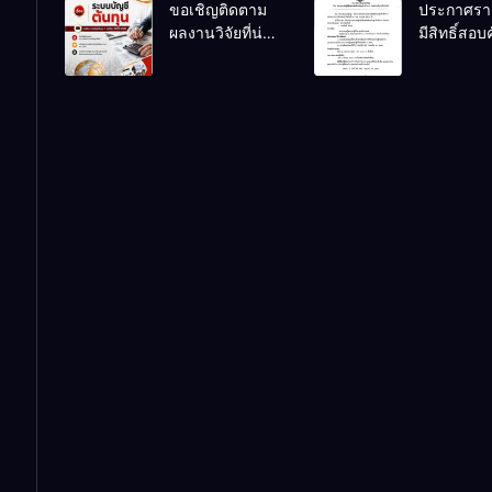
ขอเชิญติดตาม
ประกาศรายช
พนักงานขับ
ปวช.๑ แผ
ผลงานวิจัยที่น่า
มีสิทธิ์สอบ
รถยนต์
วิชาเทคโน
สนใจของครูผู้
เลือกเป็นลู
ธุรกิจดิจิทั
สอนแผนก
ชั่วคราว
วิชาการบัญชี
ตำแหน่ง
พนักงานขั
รถยนต์