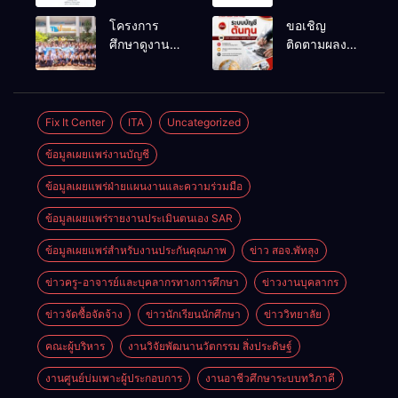
เรื่อง ประกาศ
ลูกจ้าง
โครงการ
ขอเชิญ
ผลการ
ชั่วคราว
ศึกษาดูงาน
ติดตามผลงาน
พิจารณาแผน
ตำแหน่ง
สถานประกอบ
วิจัยที่น่าสนใจ
ธุรกิจ ภายใต้
พนักงานขับ
การของ
ของครูผู้สอน
โครงการ
รถยนต์
นักเรียนระดับ
แผนกวิชาการ
พัฒนา
ปวช.๑ แผนก
บัญชี
Fix It Center
ITA
Uncategorized
ศักยภาพผู้
วิชา
เรียน
ข้อมูลเผยแพร่งานบัญชี
เทคโนโลยี
อาชีวศึกษาใน
ธุรกิจดิจิทัล
การเป็นผู้
ข้อมูลเผยแพร่ฝ่ายแผนงานและความร่วมมือ
ประกอบการ
ข้อมูลเผยแพร่รายงานประเมินตนเอง SAR
ประจำปีการ
ศึกษา 2569
ข้อมูลเผยแพร่สำหรับงานประกันคุณภาพ
ข่าว สอจ.พัทลุง
ข่าวครู-อาจารย์และบุคลากรทางการศึกษา
ข่าวงานบุคลากร
ข่าวจัดซื้อจัดจ้าง
ข่าวนักเรียนนักศึกษา
ข่าววิทยาลัย
คณะผู้บริหาร
งานวิจัยพัฒนานวัตกรรม สิ่งประดิษฐ์
งานศูนย์บ่มเพาะผู้ประกอบการ
งานอาชีวศึกษาระบบทวิภาคี