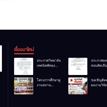
เรื่องมาใหม่
ประกาศวิทยาลัย
ประกาศผล
เทคนิคพัทลุง
สอบคัดเลือ
เรื่อง ประกาศผล
ลูกจ้างชั่ว
การพิจารณา
ตำแหน่ง
โครงการศึกษาดู
ขอเชิญติด
แผนธุรกิจ ภาย
พนักงานขั
งานสถาน
ผลงานวิจัยท
ใต้โครงการ
รถยนต์
ประกอบการของ
สนใจของครู
พัฒนาศักยภาพผู้
นักเรียนระดับ
สอนแผนก
เรียนอาชีวศึกษา
ปวช.๑ แผนก
วิชาการบั
ในการเป็นผู้
วิชาเทคโนโลยี
ประกอบการ