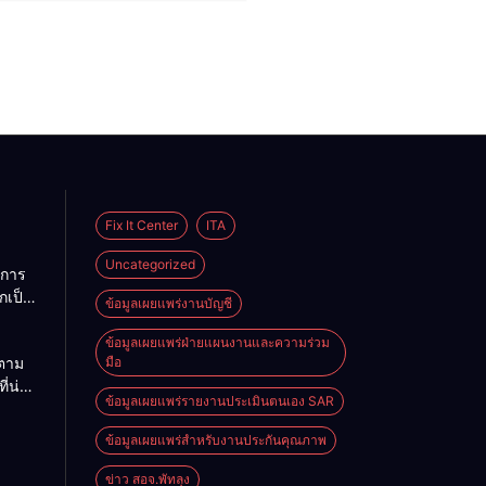
Fix It Center
ITA
Uncategorized
การ
กเป็น
ข้อมูลเผยแพร่งานบัญชี
คราว
ข้อมูลเผยแพร่ฝ่ายแผนงานและความร่วม
ตาม
มือ
บ
ี่น่า
ข้อมูลเผยแพร่รายงานประเมินตนเอง SAR
ผู้
ข้อมูลเผยแพร่สำหรับงานประกันคุณภาพ
ญชี
ข่าว สอจ.พัทลุง