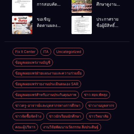
การสอบคัด
ศึกษาดูงาน
เลือกเป็น
สถานประกอบ
ลูกจ้าง
การของ
ขอเชิญ
ประกาศราย
ชั่วคราว
นักเรียนระดับ
ติดตามผลงาน
ชื่อผู้มีสิทธิ์
ตำแหน่ง
ปวช.๑ แผนก
วิจัยที่น่าสนใจ
สอบคัดเลือก
พนักงานขับ
วิชา
ของครูผู้สอน
เป็นลูกจ้าง
รถยนต์
เทคโนโลยี
แผนกวิชาการ
ชั่วคราว
ธุรกิจดิจิทัล
บัญชี
ตำแหน่ง
Fix It Center
ITA
Uncategorized
พนักงานขับ
ข้อมูลเผยแพร่งานบัญชี
รถยนต์
ข้อมูลเผยแพร่ฝ่ายแผนงานและความร่วมมือ
ข้อมูลเผยแพร่รายงานประเมินตนเอง SAR
ข้อมูลเผยแพร่สำหรับงานประกันคุณภาพ
ข่าว สอจ.พัทลุง
ข่าวครู-อาจารย์และบุคลากรทางการศึกษา
ข่าวงานบุคลากร
ข่าวจัดซื้อจัดจ้าง
ข่าวนักเรียนนักศึกษา
ข่าววิทยาลัย
คณะผู้บริหาร
งานวิจัยพัฒนานวัตกรรม สิ่งประดิษฐ์