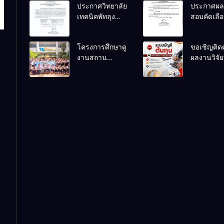
ประกาศวิทยาลัย
ประกาศผล
เทคนิคพัทลุง
สอบคัดเลือ
เรื่อง ประกาศผล
ลูกจ้างชั่ว
การพิจารณา
ตำแหน่ง
โครงการศึกษาดู
ขอเชิญติด
แผนธุรกิจ ภาย
พนักงานขั
งานสถาน
ผลงานวิจัยท
ใต้โครงการ
รถยนต์
ประกอบการของ
สนใจของครู
พัฒนาศักยภาพผู้
นักเรียนระดับ
สอนแผนก
เรียนอาชีวศึกษา
ปวช.๑ แผนก
วิชาการบั
ในการเป็นผู้
วิชาเทคโนโลยี
ประกอบการ
ธุรกิจดิจิทัล
ประจำปีการ
ศึกษา 2569