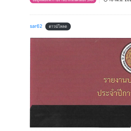
sar62
ดาวน์โหลด