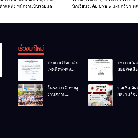
 ตำแหน่ง พนักงานขับรถยนต์
นักเรียนระดับ ปวช.๑ แผนกวิชาเท
ธุรกิจดิจิทัล
เรื่องมาใหม่
ประกาศวิทยาลัย
ประกาศผล
เทคนิคพัทลุง
สอบคัดเลือ
เรื่อง ประกาศผล
ลูกจ้างชั่ว
การพิจารณา
ตำแหน่ง
โครงการศึกษาดู
ขอเชิญติด
แผนธุรกิจ ภาย
พนักงานขั
งานสถาน
ผลงานวิจัยท
ใต้โครงการ
รถยนต์
ประกอบการของ
สนใจของครู
พัฒนาศักยภาพผู้
นักเรียนระดับ
สอนแผนก
เรียนอาชีวศึกษา
ปวช.๑ แผนก
วิชาการบั
ในการเป็นผู้
วิชาเทคโนโลยี
ประกอบการ
ธุรกิจดิจิทัล
ประจำปีการ
ศึกษา 2569