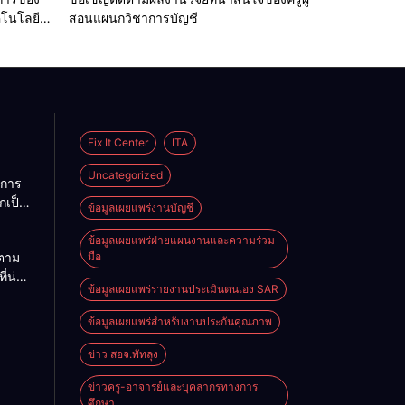
คโนโลยี
สอนแผนกวิชาการบัญชี
Fix It Center
ITA
Uncategorized
การ
กเป็น
ข้อมูลเผยแพร่งานบัญชี
คราว
ข้อมูลเผยแพร่ฝ่ายแผนงานและความร่วม
ตาม
มือ
บ
ี่น่า
ข้อมูลเผยแพร่รายงานประเมินตนเอง SAR
ผู้
ข้อมูลเผยแพร่สำหรับงานประกันคุณภาพ
ญชี
ข่าว สอจ.พัทลุง
ข่าวครู-อาจารย์และบุคลากรทางการ
ศึกษา