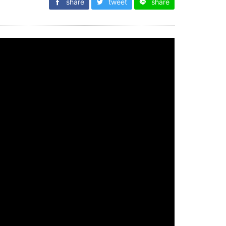
share
tweet
share