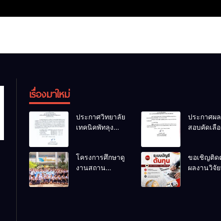
เรื่องมาใหม่
ประกาศวิทยาลัย
ประกาศผล
เทคนิคพัทลุง
สอบคัดเลือ
เรื่อง ประกาศผล
ลูกจ้างชั่ว
การพิจารณา
ตำแหน่ง
โครงการศึกษาดู
ขอเชิญติด
แผนธุรกิจ ภาย
พนักงานขั
งานสถาน
ผลงานวิจัยท
ใต้โครงการ
รถยนต์
ประกอบการของ
สนใจของครู
พัฒนาศักยภาพผู้
นักเรียนระดับ
สอนแผนก
เรียนอาชีวศึกษา
ปวช.๑ แผนก
วิชาการบั
ในการเป็นผู้
วิชาเทคโนโลยี
ประกอบการ
ธุรกิจดิจิทัล
ประจำปีการ