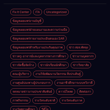
การของ
ของครูผู้สอน
โครงการ
รถยนต์
นักเรียนระดับ
แผนกวิชาการ
พัฒนา
ปวช.๑ แผนก
บัญชี
Fix It Center
ITA
Uncategorized
ศักยภาพผู้
วิชา
เรียน
ข้อมูลเผยแพร่งานบัญชี
เทคโนโลยี
อาชีวศึกษาใน
ธุรกิจดิจิทัล
การเป็นผู้
ข้อมูลเผยแพร่ฝ่ายแผนงานและความร่วมมือ
ประกอบการ
ข้อมูลเผยแพร่รายงานประเมินตนเอง SAR
ประจำปีการ
ศึกษา 2569
ข้อมูลเผยแพร่สำหรับงานประกันคุณภาพ
ข่าว สอจ.พัทลุง
ข่าวครู-อาจารย์และบุคลากรทางการศึกษา
ข่าวงานบุคลากร
ข่าวจัดซื้อจัดจ้าง
ข่าวนักเรียนนักศึกษา
ข่าววิทยาลัย
คณะผู้บริหาร
งานวิจัยพัฒนานวัตกรรม สิ่งประดิษฐ์
งานศูนย์บ่มเพาะผู้ประกอบการ
งานอาชีวศึกษาระบบทวิภาคี
จดหมายข่าวงานประชาสัมพันธ์
ดาวน์โหลด
ติดต่อเรา
ภาพกิจกรรม
รางวัลระดับชาติ
รางวัลระดับภาค
รางวัลสถานศึกษา
วิดีโอ