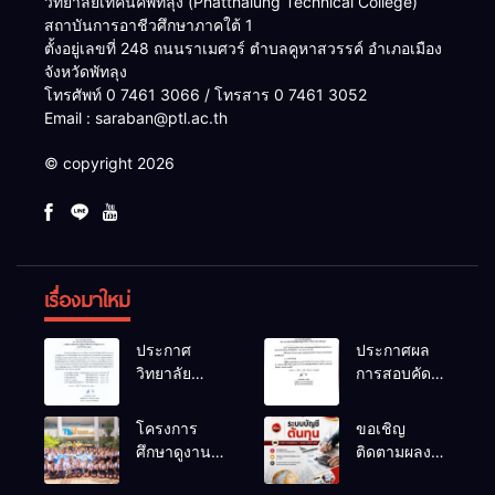
วิทยาลัยเทคนิคพัทลุง (Phatthalung Technical College)
สถาบันการอาชีวศึกษาภาคใต้ 1
ตั้งอยู่เลขที่ 248 ถนนราเมศวร์ ตำบลคูหาสวรรค์ อำเภอเมือง
จังหวัดพัทลุง
โทรศัพท์ 0 7461 3066 / โทรสาร 0 7461 3052
Email : saraban@ptl.ac.th
© copyright 2026
เรื่องมาใหม่
ประกาศ
ประกาศผล
วิทยาลัย
การสอบคัด
เทคนิคพัทลุง
เลือกเป็น
เรื่อง ประกาศ
ลูกจ้าง
โครงการ
ขอเชิญ
ผลการ
ชั่วคราว
ศึกษาดูงาน
ติดตามผลงาน
พิจารณาแผน
ตำแหน่ง
สถานประกอบ
วิจัยที่น่าสนใจ
ธุรกิจ ภายใต้
พนักงานขับ