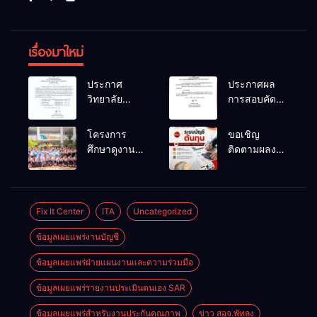
เรื่องมาใหม่
ประกาศ
ประกาศผล
วิทยาลัย
การสอบคัด
เทคนิคพัทลุง
เลือกเป็น
เรื่อง ประกาศ
ลูกจ้าง
โครงการ
ขอเชิญ
ผลการ
ชั่วคราว
ศึกษาดูงาน
ติดตามผลงาน
พิจารณาแผน
ตำแหน่ง
สถานประกอบ
วิจัยที่น่าสนใจ
ธุรกิจ ภายใต้
พนักงานขับ
การของ
ของครูผู้สอน
โครงการ
รถยนต์
นักเรียนระดับ
แผนกวิชาการ
พัฒนา
ปวช.๑ แผนก
บัญชี
Fix It Center
ITA
Uncategorized
ศักยภาพผู้
วิชา
เรียน
ข้อมูลเผยแพร่งานบัญชี
เทคโนโลยี
อาชีวศึกษาใน
ธุรกิจดิจิทัล
การเป็นผู้
ข้อมูลเผยแพร่ฝ่ายแผนงานและความร่วมมือ
ประกอบการ
ข้อมูลเผยแพร่รายงานประเมินตนเอง SAR
ประจำปีการ
ศึกษา 2569
ข้อมูลเผยแพร่สำหรับงานประกันคุณภาพ
ข่าว สอจ.พัทลุง