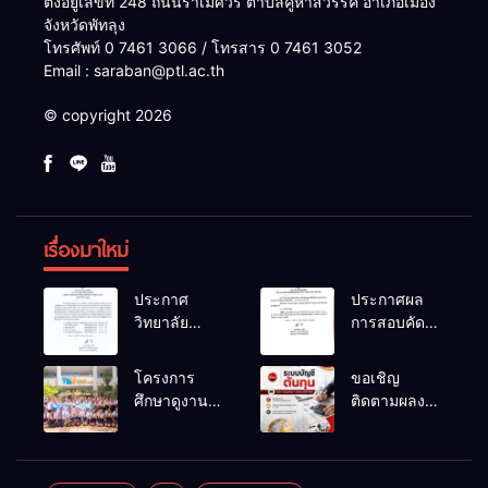
ตั้งอยู่เลขที่ 248 ถนนราเมศวร์ ตำบลคูหาสวรรค์ อำเภอเมือง
จังหวัดพัทลุง
โทรศัพท์ 0 7461 3066 / โทรสาร 0 7461 3052
Email : saraban@ptl.ac.th
© copyright 2026
เรื่องมาใหม่
ประกาศ
ประกาศผล
วิทยาลัย
การสอบคัด
เทคนิคพัทลุง
เลือกเป็น
เรื่อง ประกาศ
ลูกจ้าง
โครงการ
ขอเชิญ
ผลการ
ชั่วคราว
ศึกษาดูงาน
ติดตามผลงาน
พิจารณาแผน
ตำแหน่ง
สถานประกอบ
วิจัยที่น่าสนใจ
ธุรกิจ ภายใต้
พนักงานขับ
การของ
ของครูผู้สอน
โครงการ
รถยนต์
นักเรียนระดับ
แผนกวิชาการ
พัฒนา