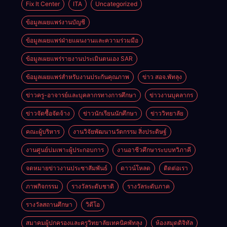
ปวช.๑ แผนก
บัญชี
Fix It Center
ITA
Uncategorized
ศักยภาพผู้
วิชา
เรียน
ข้อมูลเผยแพร่งานบัญชี
เทคโนโลยี
อาชีวศึกษาใน
ธุรกิจดิจิทัล
การเป็นผู้
ข้อมูลเผยแพร่ฝ่ายแผนงานและความร่วมมือ
ประกอบการ
ข้อมูลเผยแพร่รายงานประเมินตนเอง SAR
ประจำปีการ
ศึกษา 2569
ข้อมูลเผยแพร่สำหรับงานประกันคุณภาพ
ข่าว สอจ.พัทลุง
ข่าวครู-อาจารย์และบุคลากรทางการศึกษา
ข่าวงานบุคลากร
ข่าวจัดซื้อจัดจ้าง
ข่าวนักเรียนนักศึกษา
ข่าววิทยาลัย
คณะผู้บริหาร
งานวิจัยพัฒนานวัตกรรม สิ่งประดิษฐ์
งานศูนย์บ่มเพาะผู้ประกอบการ
งานอาชีวศึกษาระบบทวิภาคี
จดหมายข่าวงานประชาสัมพันธ์
ดาวน์โหลด
ติดต่อเรา
ภาพกิจกรรม
รางวัลระดับชาติ
รางวัลระดับภาค
รางวัลสถานศึกษา
วิดีโอ
สมาคมผู้ปกครองและครูวิทยาลัยเทคนิคพัทลุง
ห้องสมุดดิจิทัล