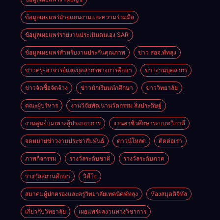
เทคโนโลยี
อาชีวศึกษาใน
ธุรกิจดิจิทัล
การเป็นผู้
ข้อมูลเผยแพร่ฝ่ายแผนงานและความร่วมมือ
ประกอบการ
ข้อมูลเผยแพร่รายงานประเมินตนเอง SAR
ประจำปีการ
ศึกษา 2569
ข้อมูลเผยแพร่สำหรับงานประกันคุณภาพ
ข่าว สอจ.พัทลุง
ข่าวครู-อาจารย์และบุคลากรทางการศึกษา
ข่าวงานบุคลากร
ข่าวจัดซื้อจัดจ้าง
ข่าวนักเรียนนักศึกษา
ข่าววิทยาลัย
คณะผู้บริหาร
งานวิจัยพัฒนานวัตกรรม สิ่งประดิษฐ์
งานศูนย์บ่มเพาะผู้ประกอบการ
งานอาชีวศึกษาระบบทวิภาคี
จดหมายข่าวงานประชาสัมพันธ์
ดาวน์โหลด
ติดต่อเรา
ภาพกิจกรรม
รางวัลระดับชาติ
รางวัลระดับภาค
รางวัลสถานศึกษา
วิดีโอ
สมาคมผู้ปกครองและครูวิทยาลัยเทคนิคพัทลุง
ห้องสมุดดิจิทัล
เกี่ยวกับวิทยาลัย
เผยแพร่ผลงานทางวิชาการ