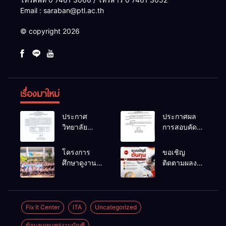
Email : saraban@ptl.ac.th
© copyright 2026
เรื่องมาใหม่
ประกาศ
ประกาศผล
วิทยาลัย
การสอบคัด
เทคนิคพัทลุง
เลือกเป็น
เรื่อง ประกาศ
ลูกจ้าง
โครงการ
ขอเชิญ
ผลการ
ชั่วคราว
ศึกษาดูงาน
ติดตามผลงาน
พิจารณาแผน
ตำแหน่ง
สถานประกอบ
วิจัยที่น่าสนใจ
ธุรกิจ ภายใต้
พนักงานขับ
การของ
ของครูผู้สอน
โครงการ
รถยนต์
นักเรียนระดับ
แผนกวิชาการ
พัฒนา
ปวช.๑ แผนก
บัญชี
Fix It Center
ITA
Uncategorized
ศักยภาพผู้
วิชา
เรียน
ข้อมูลเผยแพร่งานบัญชี