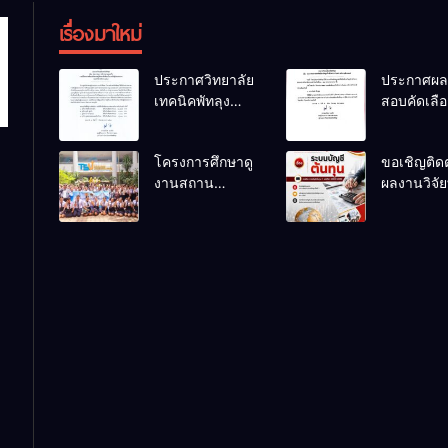
เรื่องมาใหม่
ประกาศวิทยาลัย
ประกาศผล
เทคนิคพัทลุง
สอบคัดเลือ
เรื่อง ประกาศผล
ลูกจ้างชั่ว
การพิจารณา
ตำแหน่ง
โครงการศึกษาดู
ขอเชิญติด
แผนธุรกิจ ภาย
พนักงานขั
งานสถาน
ผลงานวิจัยท
ใต้โครงการ
รถยนต์
ประกอบการของ
สนใจของครู
พัฒนาศักยภาพผู้
นักเรียนระดับ
สอนแผนก
เรียนอาชีวศึกษา
ปวช.๑ แผนก
วิชาการบั
ในการเป็นผู้
วิชาเทคโนโลยี
ประกอบการ
ธุรกิจดิจิทัล
ประจำปีการ
ศึกษา 2569