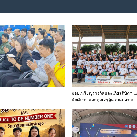
มอบเหรียญรางวัลและเกียรติบัตร แก
นักศึกษา และคุณครูผู้ควบคุมจากกา
การแข่งขันกิจกรรม“TVET Smart 
Innovation : สิ่งประดิษฐ์และนวัตก
อาชีวศึกษาสู่นวัตกรรมพร้อมใช้” ป
2569 กลุ่มภาคใต้และภาคตะวันตก