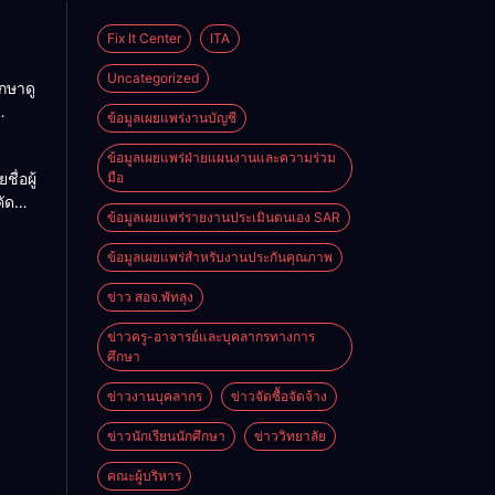
Fix It Center
ITA
Uncategorized
กษาดู
ข้อมูลเผยแพร่งานบัญชี
รของ
ดับ
ข้อมูลเผยแพร่ฝ่ายแผนงานและความร่วม
ื่อผู้
มือ
นก
คัด
โลยี
ข้อมูลเผยแพร่รายงานประเมินตนเอง SAR
กจ้าง
ล
ข้อมูลเผยแพร่สำหรับงานประกันคุณภาพ
บ
ข่าว สอจ.พัทลุง
ข่าวครู-อาจารย์และบุคลากรทางการ
ศึกษา
ข่าวงานบุคลากร
ข่าวจัดซื้อจัดจ้าง
ข่าวนักเรียนนักศึกษา
ข่าววิทยาลัย
คณะผู้บริหาร