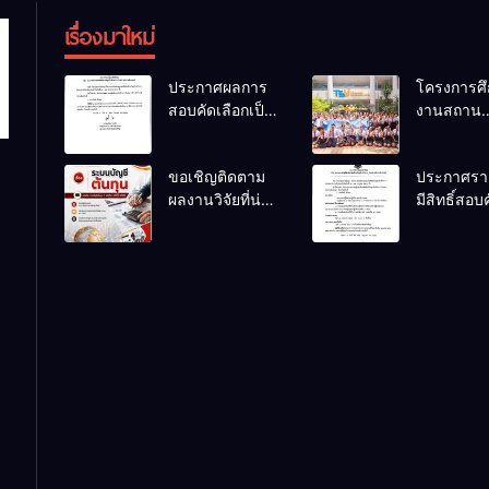
เรื่องมาใหม่
ประกาศผลการ
โครงการศึ
สอบคัดเลือกเป็น
งานสถาน
ลูกจ้างชั่วคราว
ประกอบกา
ตำแหน่ง
นักเรียนระ
ขอเชิญติดตาม
ประกาศรายช
พนักงานขับ
ปวช.๑ แผ
ผลงานวิจัยที่น่า
มีสิทธิ์สอบ
รถยนต์
วิชาเทคโน
สนใจของครูผู้
เลือกเป็นลู
ธุรกิจดิจิทั
สอนแผนก
ชั่วคราว
วิชาการบัญชี
ตำแหน่ง
พนักงานขั
รถยนต์