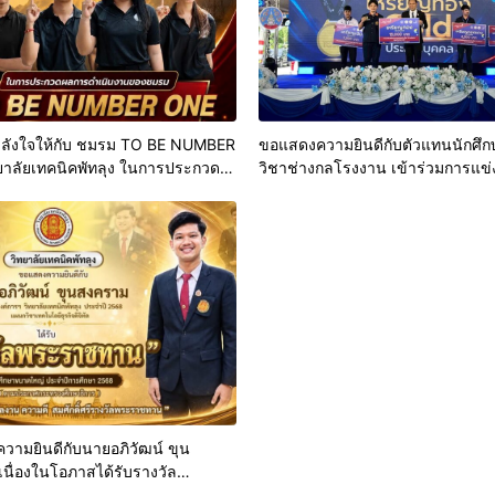
กำลังใจให้กับ ชมรม TO BE NUMBER
ขอแสดงความยินดีกับตัวแทนนักศึ
ยาลัยเทคนิคพัทลุง ในการประกวด
วิชาช่างกลโรงงาน เข้าร่วมการแข่
ำเนินงานชมรม TO BE NUMBER
ทักษะฝีมือแรงงานแห่งชาติ World Sk
บระดับประเทศ)
Thailand ครั้งที่ 31 ระดับภาค (กลุ่ม
ภาคใต้)
ามยินดีกับนายอภิวัฒน์ ขุน
นื่องในโอภาสได้รับรางวัล
ารางวัลพระราชทาน สถานศึกษา